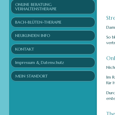
ONLINE BERATUNG
VERHALTENSTHERAPIE
Str
BACH-BLÜTEN-THERAPIE
Dami
NEUKUNDEN INFO
So b
vert
KONTAKT
Onl
Impressum & Datenschutz
Nich
MEIN STANDORT
Im R
für 
Durc
erst
Th