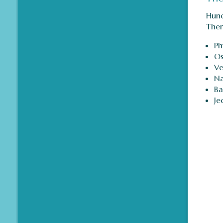
Hund
Ther
Ph
Os
Ve
Na
Ba
Je